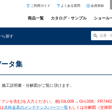
ご利用ガイド
よくある質問
会員登録
商品一覧
カタログ・サンプル
ショール
から探す
データ集
にある「お気に入り登録」を押すと登録した商品がここに表示
明書・施工説明書・分解図がご覧に頂けます。
入力ください。 例) GIL008 → GI-L008、FR744204 →
は
水栓金具のメンテナンスパーツ一覧
もしくは分解図（交換部