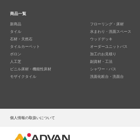
商品一覧
新商品
フローリング・床材
タイル
水まわり・洗面スペース
石材・天然石
ウッドデッキ
タイルカーペット
オーダーユニットバス
ボロン
加工のお見積り
人工芝
副資材・工法
ビニル床材・機能性床材
シャワー・バス
モザイクタイル
洗面化粧台・洗面台
個人情報の取扱いについて