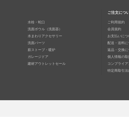
ご注文につ
水栓・蛇口
ご利用規約
洗面ボウル（洗面器）
会員規約
水まわりアクセサリー
お支払いにつ
洗面パーツ
配送・送料に
薪ストーブ・暖炉
返品・交換に
ガレージドア
個人情報の取
建材アウトレットセール
コンプライア
特定商取引法