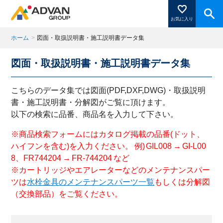
お気に入り
ホーム
>
図面・取扱説明書・施工説明書データ集
図面・取扱説明書・施工説明書データ集
商品ページにある「お気に入り登録」を押すと登録した
商品がここに表示されます。
こちらのデータ集では図面(PDF,DXF,DWG)・取扱説明
書・施工説明書・分解図がご覧に頂けます。
以下の検索に品番、商品名を入力して下さい。
閉じる
※商品検索フォームにはカタログ掲載の品番(ドット、
ハイフンを含む)を入力ください。 例) GIL008 → GI-L00
8、FR744204 → FR-744204 など
※カートリッジやエアレーターなどのメンテナンスパー
ツは
水栓金具のメンテナンスパーツ一覧
もしくは分解図
（交換部品）をご覧ください。