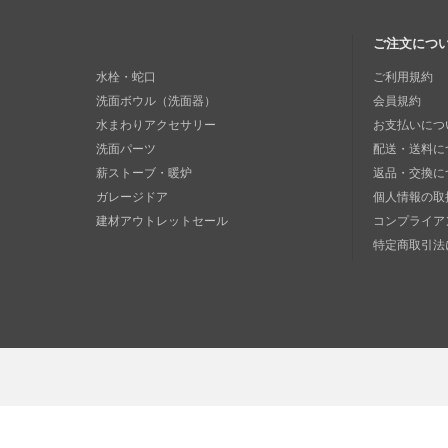
ご注文につ
水栓・蛇口
ご利用規約
洗面ボウル（洗面器）
会員規約
水まわりアクセサリー
お支払いにつ
洗面パーツ
配送・送料に
薪ストーブ・暖炉
返品・交換に
ガレージドア
個人情報の取
建材アウトレットセール
コンプライア
特定商取引法