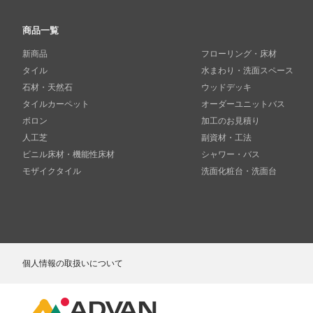
商品一覧
新商品
フローリング・床材
タイル
水まわり・洗面スペース
石材・天然石
ウッドデッキ
タイルカーペット
オーダーユニットバス
ボロン
加工のお見積り
人工芝
副資材・工法
ビニル床材・機能性床材
シャワー・バス
モザイクタイル
洗面化粧台・洗面台
個人情報の取扱いについて