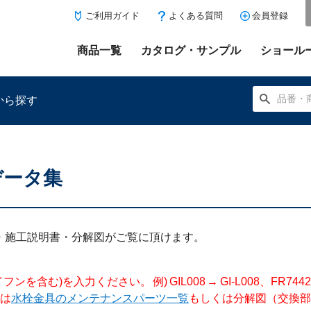
ご利用ガイド
よくある質問
会員登録
商品一覧
カタログ・サンプル
ショール
から探す
データ集
にある「お気に入り登録」を押すと登録した商品がここに表示
明書・施工説明書・分解図がご覧に頂けます。
入力ください。 例) GIL008 → GI-L008、FR744204 →
は
水栓金具のメンテナンスパーツ一覧
もしくは分解図（交換部