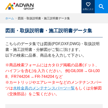
お気に入り
ホーム
>
図面・取扱説明書・施工説明書データ集
図面・取扱説明書・施工説明書データ集
商品ページにある「お気に入り登録」を押すと登録した
商品がここに表示されます。
こちらのデータ集では図面(PDF,DXF,DWG)・取扱説明
書・施工説明書・分解図がご覧に頂けます。
以下の検索に品番、商品名を入力して下さい。
閉じる
※商品検索フォームにはカタログ掲載の品番(ドット、
ハイフンを含む)を入力ください。 例) GIL008 → GI-L00
8、FR744204 → FR-744204 など
※カートリッジやエアレーターなどのメンテナンスパー
ツは
水栓金具のメンテナンスパーツ一覧
もしくは分解図
（交換部品）をご覧ください。