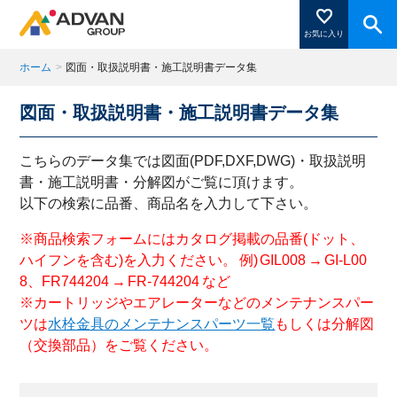
お気に入り
ホーム
>
図面・取扱説明書・施工説明書データ集
図面・取扱説明書・施工説明書データ集
商品ページにある「お気に入り登録」を押すと登録した
商品がここに表示されます。
こちらのデータ集では図面(PDF,DXF,DWG)・取扱説明
書・施工説明書・分解図がご覧に頂けます。
以下の検索に品番、商品名を入力して下さい。
閉じる
※商品検索フォームにはカタログ掲載の品番(ドット、
ハイフンを含む)を入力ください。 例) GIL008 → GI-L00
8、FR744204 → FR-744204 など
※カートリッジやエアレーターなどのメンテナンスパー
ツは
水栓金具のメンテナンスパーツ一覧
もしくは分解図
（交換部品）をご覧ください。