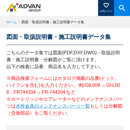
お気に入り
ホーム
>
図面・取扱説明書・施工説明書データ集
図面・取扱説明書・施工説明書データ集
商品ページにある「お気に入り登録」を押すと登録した
商品がここに表示されます。
こちらのデータ集では図面(PDF,DXF,DWG)・取扱説明
書・施工説明書・分解図がご覧に頂けます。
以下の検索に品番、商品名を入力して下さい。
閉じる
※商品検索フォームにはカタログ掲載の品番(ドット、
ハイフンを含む)を入力ください。 例) GIL008 → GI-L00
8、FR744204 → FR-744204 など
※カートリッジやエアレーターなどのメンテナンスパー
ツは
水栓金具のメンテナンスパーツ一覧
もしくは分解図
（交換部品）をご覧ください。