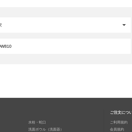
閉じる
ご注文につ
水栓・蛇口
ご利用規約
洗面ボウル（洗面器）
会員規約