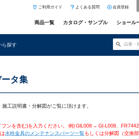
ご利用ガイド
よくある質問
会員登録
商品一覧
カタログ・サンプル
ショール
から探す
データ集
にある「お気に入り登録」を押すと登録した商品がここに表示
明書・施工説明書・分解図がご覧に頂けます。
入力ください。 例) GIL008 → GI-L008、FR744204 →
は
水栓金具のメンテナンスパーツ一覧
もしくは分解図（交換部