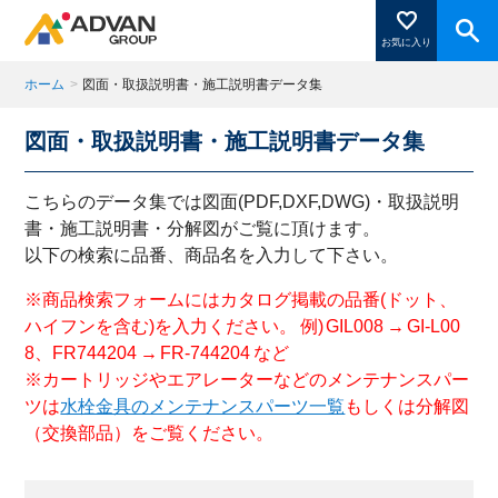
お気に入り
ホーム
>
図面・取扱説明書・施工説明書データ集
図面・取扱説明書・施工説明書データ集
商品ページにある「お気に入り登録」を押すと登録した
商品がここに表示されます。
こちらのデータ集では図面(PDF,DXF,DWG)・取扱説明
書・施工説明書・分解図がご覧に頂けます。
以下の検索に品番、商品名を入力して下さい。
閉じる
※商品検索フォームにはカタログ掲載の品番(ドット、
ハイフンを含む)を入力ください。 例) GIL008 → GI-L00
8、FR744204 → FR-744204 など
※カートリッジやエアレーターなどのメンテナンスパー
ツは
水栓金具のメンテナンスパーツ一覧
もしくは分解図
（交換部品）をご覧ください。