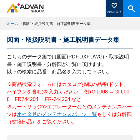
お気に入り
ホーム
>
図面・取扱説明書・施工説明書データ集
図面・取扱説明書・施工説明書データ集
商品ページにある「お気に入り登録」を押すと登録した
商品がここに表示されます。
こちらのデータ集では図面(PDF,DXF,DWG)・取扱説明
書・施工説明書・分解図がご覧に頂けます。
以下の検索に品番、商品名を入力して下さい。
閉じる
※商品検索フォームにはカタログ掲載の品番(ドット、
ハイフンを含む)を入力ください。 例) GIL008 → GI-L00
8、FR744204 → FR-744204 など
※カートリッジやエアレーターなどのメンテナンスパー
ツは
水栓金具のメンテナンスパーツ一覧
もしくは分解図
（交換部品）をご覧ください。