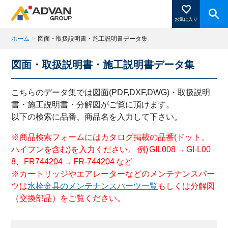
お気に入り
ホーム
>
図面・取扱説明書・施工説明書データ集
図面・取扱説明書・施工説明書データ集
商品ページにある「お気に入り登録」を押すと登録した
商品がここに表示されます。
こちらのデータ集では図面(PDF,DXF,DWG)・取扱説明
書・施工説明書・分解図がご覧に頂けます。
以下の検索に品番、商品名を入力して下さい。
閉じる
※商品検索フォームにはカタログ掲載の品番(ドット、
ハイフンを含む)を入力ください。 例) GIL008 → GI-L00
8、FR744204 → FR-744204 など
※カートリッジやエアレーターなどのメンテナンスパー
ツは
水栓金具のメンテナンスパーツ一覧
もしくは分解図
（交換部品）をご覧ください。