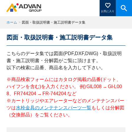
お気に入り
ホーム
>
図面・取扱説明書・施工説明書データ集
図面・取扱説明書・施工説明書データ集
商品ページにある「お気に入り登録」を押すと登録した
商品がここに表示されます。
こちらのデータ集では図面(PDF,DXF,DWG)・取扱説明
書・施工説明書・分解図がご覧に頂けます。
以下の検索に品番、商品名を入力して下さい。
閉じる
※商品検索フォームにはカタログ掲載の品番(ドット、
ハイフンを含む)を入力ください。 例) GIL008 → GI-L00
8、FR744204 → FR-744204 など
※カートリッジやエアレーターなどのメンテナンスパー
ツは
水栓金具のメンテナンスパーツ一覧
もしくは分解図
（交換部品）をご覧ください。