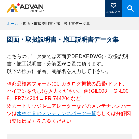
お気に入り
ホーム
>
図面・取扱説明書・施工説明書データ集
図面・取扱説明書・施工説明書データ集
商品ページにある「お気に入り登録」を押すと登録した
商品がここに表示されます。
こちらのデータ集では図面(PDF,DXF,DWG)・取扱説明
書・施工説明書・分解図がご覧に頂けます。
以下の検索に品番、商品名を入力して下さい。
閉じる
※商品検索フォームにはカタログ掲載の品番(ドット、
ハイフンを含む)を入力ください。 例) GIL008 → GI-L00
8、FR744204 → FR-744204 など
※カートリッジやエアレーターなどのメンテナンスパー
ツは
水栓金具のメンテナンスパーツ一覧
もしくは分解図
（交換部品）をご覧ください。