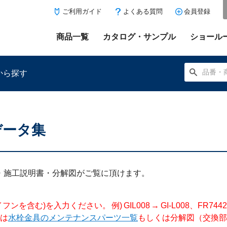
ご利用ガイド
よくある質問
会員登録
商品一覧
カタログ・サンプル
ショール
から探す
データ集
にある「お気に入り登録」を押すと登録した商品がここに表示
明書・施工説明書・分解図がご覧に頂けます。
入力ください。 例) GIL008 → GI-L008、FR744204 →
は
水栓金具のメンテナンスパーツ一覧
もしくは分解図（交換部