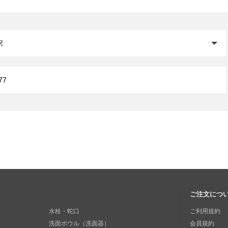
閉じる
ご注文につ
水栓・蛇口
ご利用規約
洗面ボウル（洗面器）
会員規約