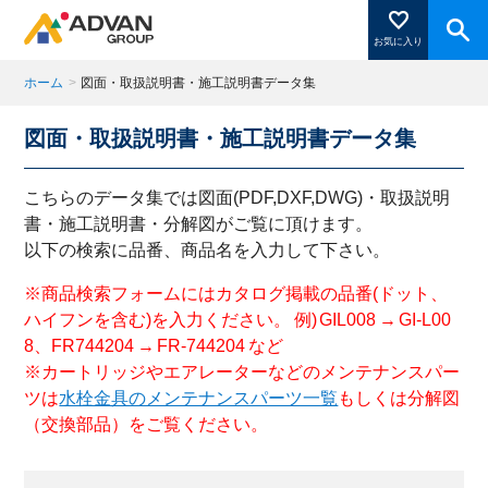
お気に入り
ホーム
>
図面・取扱説明書・施工説明書データ集
図面・取扱説明書・施工説明書データ集
商品ページにある「お気に入り登録」を押すと登録した
商品がここに表示されます。
こちらのデータ集では図面(PDF,DXF,DWG)・取扱説明
書・施工説明書・分解図がご覧に頂けます。
以下の検索に品番、商品名を入力して下さい。
閉じる
※商品検索フォームにはカタログ掲載の品番(ドット、
ハイフンを含む)を入力ください。 例) GIL008 → GI-L00
8、FR744204 → FR-744204 など
※カートリッジやエアレーターなどのメンテナンスパー
ツは
水栓金具のメンテナンスパーツ一覧
もしくは分解図
（交換部品）をご覧ください。