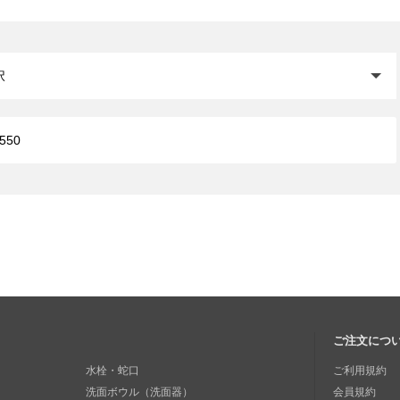
閉じる
ご注文につ
水栓・蛇口
ご利用規約
洗面ボウル（洗面器）
会員規約