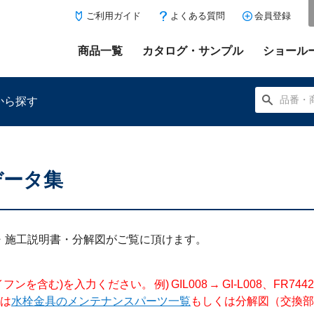
ご利用ガイド
よくある質問
会員登録
商品一覧
カタログ・サンプル
ショール
から探す
データ集
にある「お気に入り登録」を押すと登録した商品がここに表示
明書・施工説明書・分解図がご覧に頂けます。
入力ください。 例) GIL008 → GI-L008、FR744204 →
は
水栓金具のメンテナンスパーツ一覧
もしくは分解図（交換部