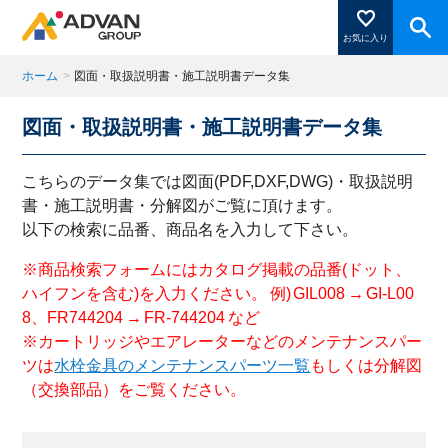
お気に入り
ホーム
>
図面・取扱説明書・施工説明書データ集
図面・取扱説明書・施工説明書データ集
商品ページにある「お気に入り登録」を押すと登録した
商品がここに表示されます。
こちらのデータ集では図面(PDF,DXF,DWG)・取扱説明
書・施工説明書・分解図がご覧に頂けます。
以下の検索に品番、商品名を入力して下さい。
閉じる
※商品検索フォームにはカタログ掲載の品番(ドット、
ハイフンを含む)を入力ください。 例) GIL008 → GI-L00
8、FR744204 → FR-744204 など
※カートリッジやエアレーターなどのメンテナンスパー
ツは
水栓金具のメンテナンスパーツ一覧
もしくは分解図
（交換部品）をご覧ください。