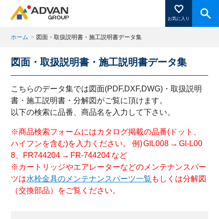
お気に入り
ホーム
>
図面・取扱説明書・施工説明書データ集
図面・取扱説明書・施工説明書データ集
商品ページにある「お気に入り登録」を押すと登録した
商品がここに表示されます。
こちらのデータ集では図面(PDF,DXF,DWG)・取扱説明
書・施工説明書・分解図がご覧に頂けます。
以下の検索に品番、商品名を入力して下さい。
閉じる
※商品検索フォームにはカタログ掲載の品番(ドット、
ハイフンを含む)を入力ください。 例) GIL008 → GI-L00
8、FR744204 → FR-744204 など
※カートリッジやエアレーターなどのメンテナンスパー
ツは
水栓金具のメンテナンスパーツ一覧
もしくは分解図
（交換部品）をご覧ください。