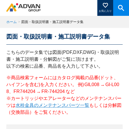
お気に入り
ホーム
>
図面・取扱説明書・施工説明書データ集
図面・取扱説明書・施工説明書データ集
商品ページにある「お気に入り登録」を押すと登録した
商品がここに表示されます。
こちらのデータ集では図面(PDF,DXF,DWG)・取扱説明
書・施工説明書・分解図がご覧に頂けます。
以下の検索に品番、商品名を入力して下さい。
閉じる
※商品検索フォームにはカタログ掲載の品番(ドット、
ハイフンを含む)を入力ください。 例) GIL008 → GI-L00
8、FR744204 → FR-744204 など
※カートリッジやエアレーターなどのメンテナンスパー
ツは
水栓金具のメンテナンスパーツ一覧
もしくは分解図
（交換部品）をご覧ください。