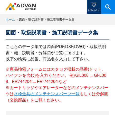
お気に入り
ホーム
>
図面・取扱説明書・施工説明書データ集
図面・取扱説明書・施工説明書データ集
商品ページにある「お気に入り登録」を押すと登録した
商品がここに表示されます。
こちらのデータ集では図面(PDF,DXF,DWG)・取扱説明
書・施工説明書・分解図がご覧に頂けます。
以下の検索に品番、商品名を入力して下さい。
閉じる
※商品検索フォームにはカタログ掲載の品番(ドット、
ハイフンを含む)を入力ください。 例) GIL008 → GI-L00
8、FR744204 → FR-744204 など
※カートリッジやエアレーターなどのメンテナンスパー
ツは
水栓金具のメンテナンスパーツ一覧
もしくは分解図
（交換部品）をご覧ください。