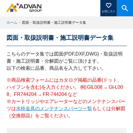
お気に入り
ホーム
>
図面・取扱説明書・施工説明書データ集
図面・取扱説明書・施工説明書データ集
商品ページにある「お気に入り登録」を押すと登録した
商品がここに表示されます。
こちらのデータ集では図面(PDF,DXF,DWG)・取扱説明
書・施工説明書・分解図がご覧に頂けます。
以下の検索に品番、商品名を入力して下さい。
閉じる
※商品検索フォームにはカタログ掲載の品番(ドット、
ハイフンを含む)を入力ください。 例) GIL008 → GI-L00
8、FR744204 → FR-744204 など
※カートリッジやエアレーターなどのメンテナンスパー
ツは
水栓金具のメンテナンスパーツ一覧
もしくは分解図
（交換部品）をご覧ください。