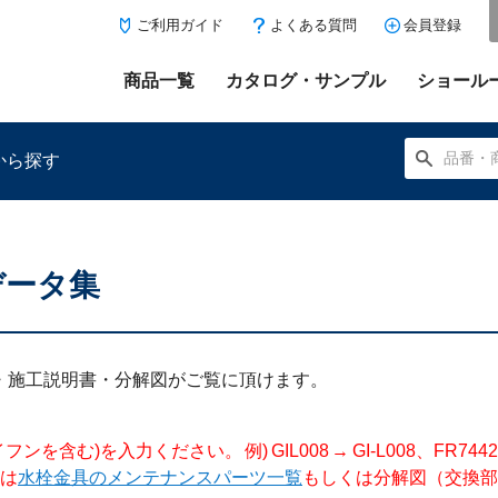
ご利用ガイド
よくある質問
会員登録
商品一覧
カタログ・サンプル
ショール
から探す
データ集
にある「お気に入り登録」を押すと登録した商品がここに表示
明書・施工説明書・分解図がご覧に頂けます。
入力ください。 例) GIL008 → GI-L008、FR744204 →
は
水栓金具のメンテナンスパーツ一覧
もしくは分解図（交換部