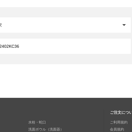
閉じる
ご注文につ
水栓・蛇口
ご利用規約
洗面ボウル（洗面器）
会員規約