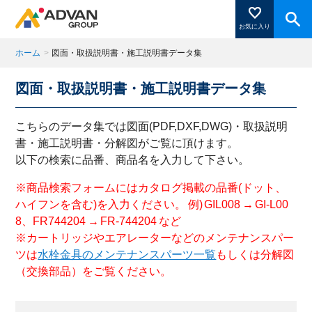
お気に入り
ホーム
>
図面・取扱説明書・施工説明書データ集
図面・取扱説明書・施工説明書データ集
商品ページにある「お気に入り登録」を押すと登録した
商品がここに表示されます。
こちらのデータ集では図面(PDF,DXF,DWG)・取扱説明
書・施工説明書・分解図がご覧に頂けます。
以下の検索に品番、商品名を入力して下さい。
閉じる
※商品検索フォームにはカタログ掲載の品番(ドット、
ハイフンを含む)を入力ください。 例) GIL008 → GI-L00
8、FR744204 → FR-744204 など
※カートリッジやエアレーターなどのメンテナンスパー
ツは
水栓金具のメンテナンスパーツ一覧
もしくは分解図
（交換部品）をご覧ください。