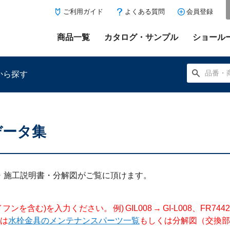
ご利用ガイド
よくある質問
会員登録
商品一覧
カタログ・サンプル
ショール
から探す
データ集
にある「お気に入り登録」を押すと登録した商品がここに表示
明書・施工説明書・分解図がご覧に頂けます。
入力ください。 例) GIL008 → GI-L008、FR744204 →
は
水栓金具のメンテナンスパーツ一覧
もしくは分解図（交換部