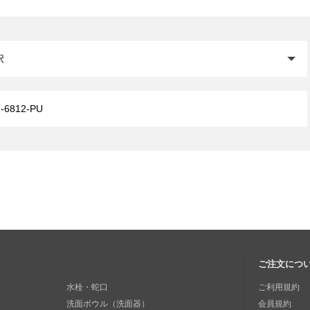
閉じる
ご注文につ
水栓・蛇口
ご利用規約
洗面ボウル（洗面器）
会員規約