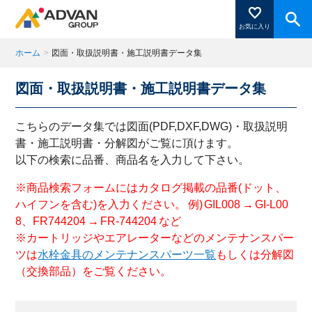
お気に入り
ホーム
>
図面・取扱説明書・施工説明書データ集
図面・取扱説明書・施工説明書データ集
商品ページにある「お気に入り登録」を押すと登録した
商品がここに表示されます。
こちらのデータ集では図面(PDF,DXF,DWG)・取扱説明
書・施工説明書・分解図がご覧に頂けます。
以下の検索に品番、商品名を入力して下さい。
閉じる
※商品検索フォームにはカタログ掲載の品番(ドット、
ハイフンを含む)を入力ください。 例) GIL008 → GI-L00
8、FR744204 → FR-744204 など
※カートリッジやエアレーターなどのメンテナンスパー
ツは
水栓金具のメンテナンスパーツ一覧
もしくは分解図
（交換部品）をご覧ください。