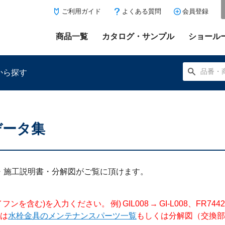
ご利用ガイド
よくある質問
会員登録
商品一覧
カタログ・サンプル
ショール
から探す
データ集
にある「お気に入り登録」を押すと登録した商品がここに表示
明書・施工説明書・分解図がご覧に頂けます。
入力ください。 例) GIL008 → GI-L008、FR744204 →
は
水栓金具のメンテナンスパーツ一覧
もしくは分解図（交換部