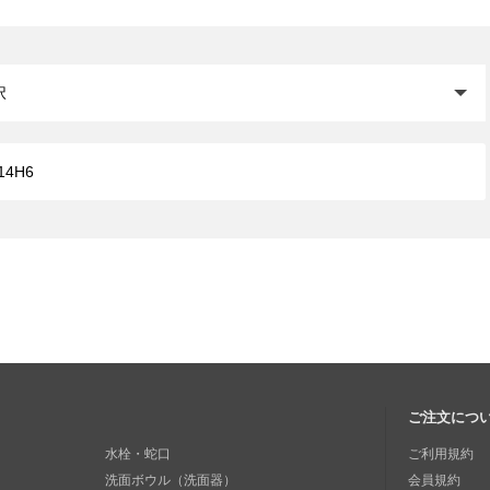
閉じる
ご注文につ
水栓・蛇口
ご利用規約
洗面ボウル（洗面器）
会員規約