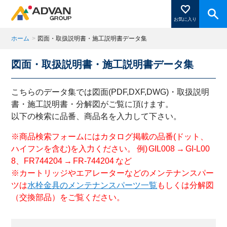
お気に入り
ホーム
>
図面・取扱説明書・施工説明書データ集
図面・取扱説明書・施工説明書データ集
商品ページにある「お気に入り登録」を押すと登録した
商品がここに表示されます。
こちらのデータ集では図面(PDF,DXF,DWG)・取扱説明
書・施工説明書・分解図がご覧に頂けます。
以下の検索に品番、商品名を入力して下さい。
閉じる
※商品検索フォームにはカタログ掲載の品番(ドット、
ハイフンを含む)を入力ください。 例) GIL008 → GI-L00
8、FR744204 → FR-744204 など
※カートリッジやエアレーターなどのメンテナンスパー
ツは
水栓金具のメンテナンスパーツ一覧
もしくは分解図
（交換部品）をご覧ください。