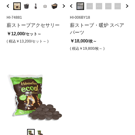
HI-74881
HI-RSFB1008
HI-006BY18
HI-74
HI-
ヒンジポスト
薪ストーブアクセサリー
フェルトバスケット小(薪
薪ストーブ・暖炉 スペア
ファ
ガ
￥1,800
/台
入れ)
パーツ
￥12,000
￥12,
￥1
/セット～
( 税込￥1,980
/台 )
￥9,800
￥18,000
/個
/枚～
( 税込￥13,200
/セット～ )
( 税込￥
( 
( 税込￥10,780
( 税込￥19,800
/個 )
/枚～ )