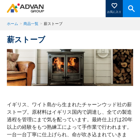
お気に入り
ホーム
>
商品一覧
>
薪ストーブ
薪ストーブ
商品ページにある「お気に入り登録」を押すと登録した
商品がここに表示されます。
閉じる
イギリス、ワイト島から生まれたチャーンウッド社の薪
ストーブ。原材料はイギリス国内で調達し、全ての製造
過程を管理にまで気を配っています。最終仕上げは20年
以上の経験をもつ熟練工によって手作業で行われます。
一台一台丁寧に仕上げられ、命が吹き込まれていきま