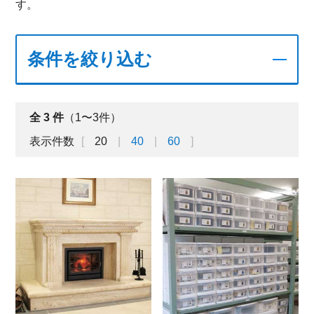
す。
条件を絞り込む
全
3
件
（1〜3件）
表示件数
20
40
60