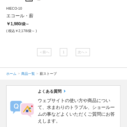
HIECO-10
HIECO-10
HIECO
エコール・薪
エコール 10kg袋
エコ
￥1,980
￥1,980
￥1,9
/袋～
/袋
( 税込￥2,178
/袋～ )
( 税込￥2,178
/袋 )
( 税込￥
＜前へ
1
次へ＞
ホーム
>
商品一覧
>
薪ストーブ
よくある質問
ウェブサイトの使い方や商品につい
て、水まわりのトラブル、ショールー
ムの事などよくいただくご質問にお答
えします。