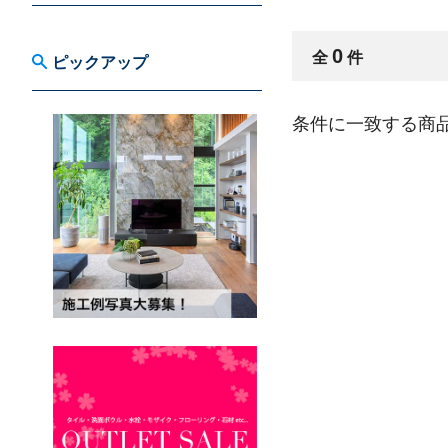
0
全
件
ピックアップ
条件に一致する商