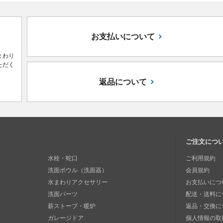
お支払いについて
まわり
ただく
返品について
ご注文につ
水栓・蛇口
ご利用規約
洗面ボウル（洗面器）
会員規約
水まわりアクセサリー
お支払いにつ
洗面パーツ
配送・送料に
薪ストーブ・暖炉
返品・交換に
ガレージドア
個人情報の取