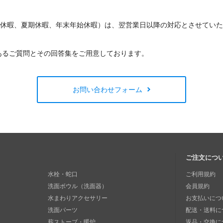
W休暇、夏期休暇、年末年始休暇）は、翌営業日以降の対応とさせてい
あるご質問とその回答集をご用意しております。
お問い合わせフォーム
ご注文につ
水栓・蛇口
ご利用規約
洗面ボウル（洗面器）
会員規約
水まわりアクセサリー
お支払いにつ
洗面パーツ
配送・送料に
薪ストーブ・暖炉
返品・交換に