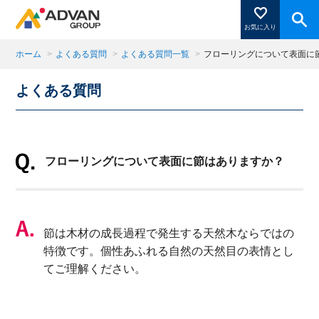
お気に入り
ホーム
>
よくある質問
>
よくある質問一覧
>
フローリングについて表面に
よくある質問
商品ページにある「お気に入り登録」を押すと登録した
商品がここに表示されます。
フローリングについて表面に節はありますか？
閉じる
節は木材の成長過程で発生する天然木ならではの
特徴です。個性あふれる自然の天然目の表情とし
てご理解ください。