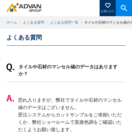
お気に入り
ホーム
>
よくある質問
>
よくある質問一覧
>
タイルや石材のマンセル値の
よくある質問
商品ページにある「お気に入り登録」を押すと登録した
商品がここに表示されます。
タイルや石材のマンセル値のデータはあります
閉じる
か？
恐れ入りますが、弊社でタイルや石材のマンセル
値のデータはございません。
受注システムからカットサンプルをご依頼いただ
くか、弊社ショールームで直接色調をご確認いた
だくようお願い致します。