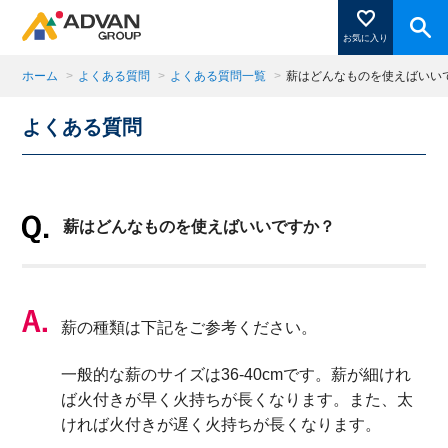
お気に入り
ホーム
>
よくある質問
>
よくある質問一覧
>
薪はどんなものを使えばいい
よくある質問
商品ページにある「お気に入り登録」を押すと登録した
商品がここに表示されます。
薪はどんなものを使えばいいですか？
閉じる
薪の種類は下記をご参考ください。
一般的な薪のサイズは36-40cmです。薪が細けれ
ば火付きが早く火持ちが長くなります。また、太
ければ火付きが遅く火持ちが長くなります。