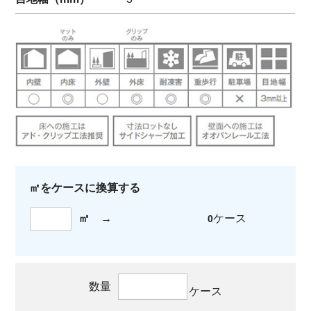
㎡をケースに換算する
㎡
→
ケース
0
数量
ケース