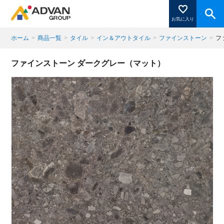
お気に入り
ホーム
>
商品一覧
>
タイル
>
イン＆アウトタイル
>
ファインストーン
>
フ
商品ページにある「お気に入り登録」を押すと登録した
ファインストーン ダークグレー（マット）
商品がここに表示されます。
閉じる