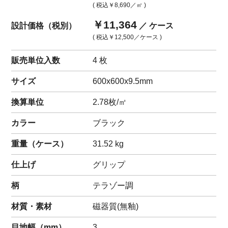
( 税込
￥8,690
／㎡ )
￥11,364
設計価格（税別）
／ ケース
( 税込
￥12,500
／ケース )
販売単位入数
4 枚
サイズ
600x600x9.5mm
換算単位
2.78枚/㎡
カラー
ブラック
重量（
ケース
）
31.52
kg
仕上げ
グリップ
柄
テラゾー調
材質・素材
磁器質(無釉)
目地幅（mm）
3