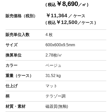
￥8,690
( 税込
／㎡ )
￥11,364
販売価格（税別）
／ ケース
￥12,500
( 税込
／ケース )
販売単位入数
4 枚
サイズ
600x600x9.5mm
換算単位
2.78枚/㎡
カラー
ベージュ
重量（
ケース
）
31.52
kg
仕上げ
マット
柄
テラゾー調
材質・素材
磁器質(無釉)