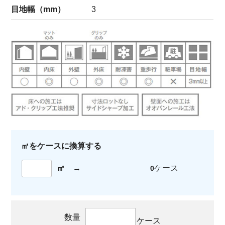
目地幅（mm）
3
㎡をケースに換算する
㎡
→
ケース
0
数量
ケース