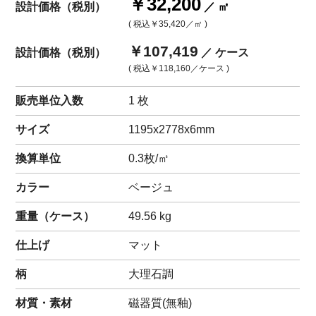
￥32,200
設計価格（税別）
／ ㎡
( 税込
￥35,420
／㎡ )
￥107,419
設計価格（税別）
／ ケース
( 税込
￥118,160
／ケース )
販売単位入数
1 枚
サイズ
1195x2778x6mm
換算単位
0.3枚/㎡
カラー
ベージュ
重量（
ケース
）
49.56
kg
仕上げ
マット
柄
大理石調
材質・素材
磁器質(無釉)