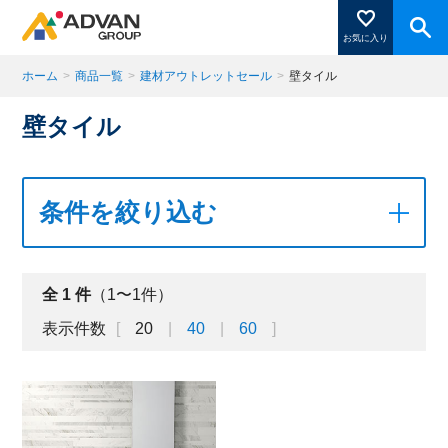
お気に入り
ホーム
>
商品一覧
>
建材アウトレットセール
>
壁タイル
壁タイル
商品ページにある「お気に入り登録」を押すと登録した
商品がここに表示されます。
条件を絞り込む
閉じる
全
1
件
（1〜1件）
表示件数
20
40
60