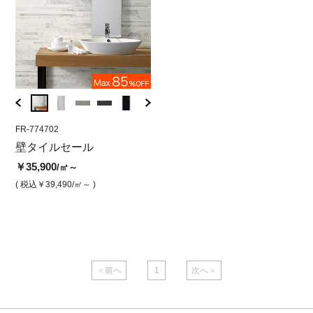
FR-774702
MEG-005026
IB-03
12
壁タイルセール
メガスラブアース1500×32
アイ
サ
00 ボリアル（ナチュラ
エンス
￥35,900
/㎡～
ル）
￥20,
( 税込￥39,490
/㎡～ )
￥9,000
/㎡
( 税込￥
( 税込￥9,900
/㎡ )
＜前へ
1
次へ＞