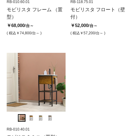
RB-010.60.01
RB-118.90.26
RB-010.60.01
RB-118.75.01
RB-01
RB-
 ホ
モビリスタ フレーム （置
モビリスタフロート900 ホ
モビリスタフレーム600 ウ
モビリスタ フロート（壁
モビ
モ
ビ
型）
ワイト（マット） 壁付洗
ォルナット キャビネット
付）
ーク
ォ
面台
ット
￥68,000
￥68,000
￥52,000
￥5
/台～
/台
/台～
￥60,000
￥68,
/台
( 税込￥74,800
/台～ )
( 税込￥74,800
( 税込￥57,200
/台 )
/台～ )
( 
( 税込￥66,000
/台 )
( 税込￥
RB-010.40.01
RB-010.40.01
RB-01