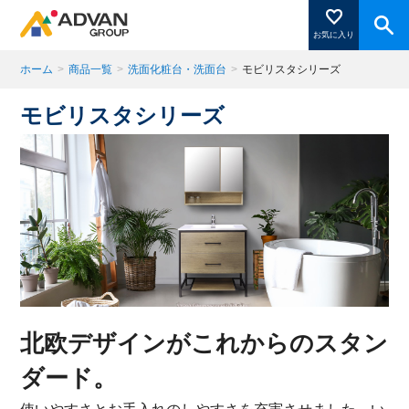
お気に入り
ホーム
>
商品一覧
>
洗面化粧台・洗面台
>
モビリスタシリーズ
モビリスタシリーズ
商品ページにある「お気に入り登録」を押すと登録した
商品がここに表示されます。
閉じる
北欧デザインがこれからのスタン
ダード。