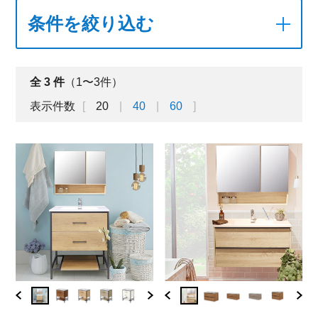
条件を絞り込む
全
3
件
（1〜3件）
表示件数
20
40
60