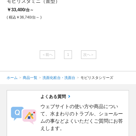
ジ
モビリスタミニ（置型）
モビリスタミニ ウォルナ
モビ
具
ット フレーム置型洗面家
チュ
￥33,400
/台～
具
面家
( 税込￥36,740
/台～ )
￥33,400
￥33,
/台
( 税込￥36,740
/台 )
( 税込￥
＜前へ
1
次へ＞
ホーム
>
商品一覧
>
洗面化粧台・洗面台
>
モビリスタシリーズ
よくある質問
ウェブサイトの使い方や商品につい
て、水まわりのトラブル、ショールー
ムの事などよくいただくご質問にお答
えします。