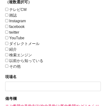
（複数選択可）
テレビCM
雑誌
Instagram
facebook
twitter
YouTube
ダイレクトメール
紹介
検索エンジン
以前から知っている
その他
現場名
備考欄