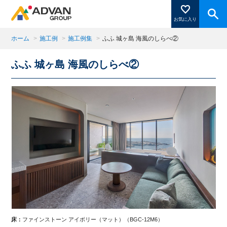
お気に入り
ホーム
>
施工例
>
施工例集
>
ふふ 城ヶ島 海風のしらべ②
ふふ 城ヶ島 海風のしらべ②
商品ページにある「お気に入り登録」を押すと登録した
商品がここに表示されます。
閉じる
床：
ファインストーン アイボリー（マット）（BGC-12M6）
床