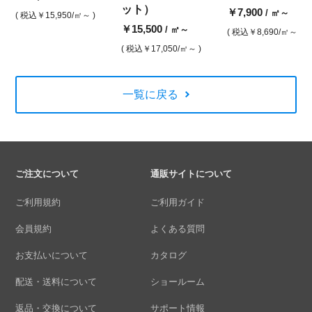
ット）
￥7,900
/ ㎡～
( 税込
￥15,950
/㎡～ )
￥15,500
/ ㎡～
( 税込
￥8,690
/㎡～ )
( 税込
￥17,050
/㎡～ )
一覧に戻る
ご注文について
通販サイトについて
ご利用規約
ご利用ガイド
会員規約
よくある質問
お支払いについて
カタログ
配送・送料について
ショールーム
返品・交換について
サポート情報