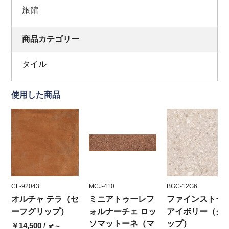
旅館
商品カテゴリー
タイル
使用した商品
CL-92043
MCJ-410
BGC-12G6
オルチャ テラ（セ
ミニアトゥーレフ
ファインストー
ーフグリップ）
ォルナーチェ ロッ
アイボリー（グ
ソマットーネ（マ
ップ）
￥14,500
/ ㎡～