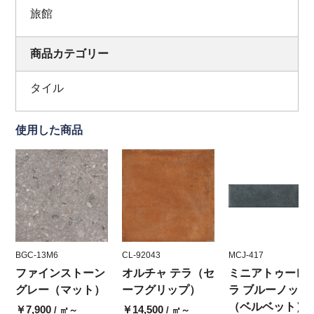
旅館
商品カテゴリー
タイル
使用した商品
BGC-13M6
CL-92043
MCJ-417
ファインストーン
オルチャ テラ（セ
ミニアトゥーレ
グレー（マット）
ーフグリップ）
ラ ブルーノッテ
（ベルベット）
￥7,900
￥14,500
/ ㎡～
/ ㎡～