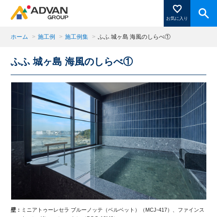
お気に入り
ホーム
>
施工例
>
施工例集
>
ふふ 城ヶ島 海風のしらべ①
ふふ 城ヶ島 海風のしらべ①
商品ページにある「お気に入り登録」を押すと登録した
商品がここに表示されます。
閉じる
ンス
壁：
ミニアトゥーレセラ ブルーノッテ（ベルベット）（MCJ-417）、ファインス
浴