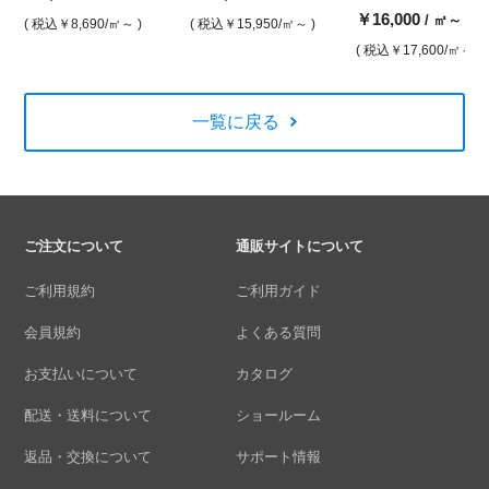
￥16,000
/ ㎡～
( 税込
￥8,690
/㎡～ )
( 税込
￥15,950
/㎡～ )
( 税込
￥17,600
/㎡～ )
一覧に戻る
ご注文について
通販サイトについて
ご利用規約
ご利用ガイド
会員規約
よくある質問
お支払いについて
カタログ
配送・送料について
ショールーム
返品・交換について
サポート情報