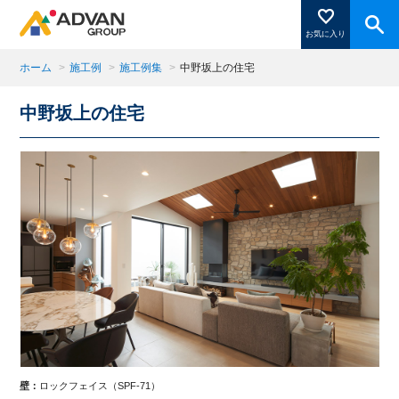
お気に入り
ホーム
>
施工例
>
施工例集
>
中野坂上の住宅
中野坂上の住宅
商品ページにある「お気に入り登録」を押すと登録した
商品がここに表示されます。
閉じる
壁：
ロックフェイス（SPF-71）
壁