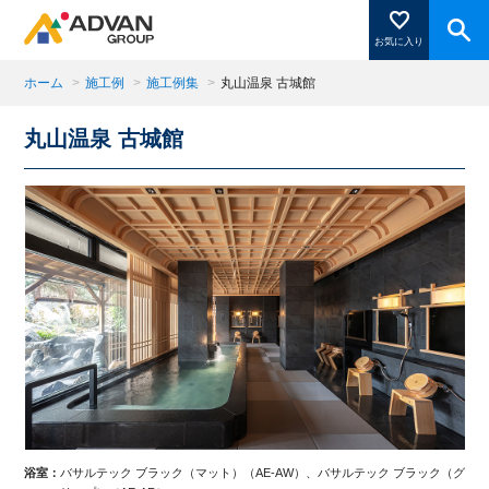
お気に入り
ホーム
>
施工例
>
施工例集
>
丸山温泉 古城館
丸山温泉 古城館
商品ページにある「お気に入り登録」を押すと登録した
商品がここに表示されます。
閉じる
浴室：
バサルテック ブラック（マット）（AE-AW）、バサルテック ブラック（グ
浴