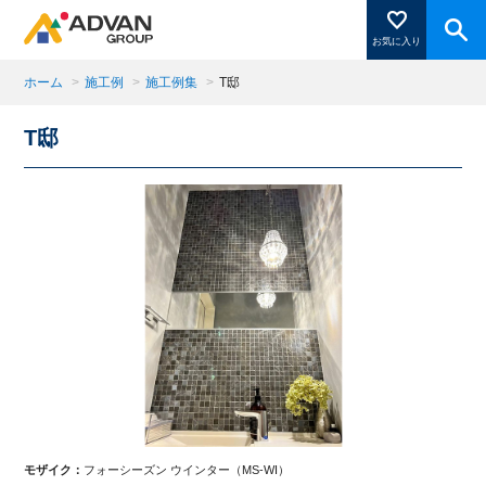
お気に入り
ホーム
>
施工例
>
施工例集
>
T邸
T邸
商品ページにある「お気に入り登録」を押すと登録した
商品がここに表示されます。
閉じる
モザイク：
フォーシーズン ウインター（MS-WI）
モ