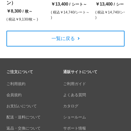
ン）
￥13,400
￥13,400
/ シート～
/ シート
￥8,300
/ 枚～
( 税込
￥14,740
/シート～
( 税込
￥14,740
/シー
)
)
( 税込
￥9,130
/枚～ )
一覧に戻る
ご注文について
通販サイトについて
ご利用規約
ご利用ガイド
会員規約
よくある質問
お支払いについて
カタログ
配送・送料について
ショールーム
返品・交換について
サポート情報