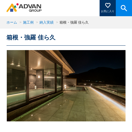
お気に入り
ホーム
>
施工例
>
納入実績
>
箱根・強羅 佳ら久
箱根・強羅 佳ら久
商品ページにある「お気に入り登録」を押すと登録した
商品がここに表示されます。
閉じる