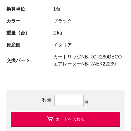
換算単位
1台
カラー
ブラック
重量（
台
）
2
kg
原産国
イタリア
カートリッジ
NB-RCR280DECO
交換パーツ
エアレーター
NB-RAEK22239
数量
台
カートへ入れる