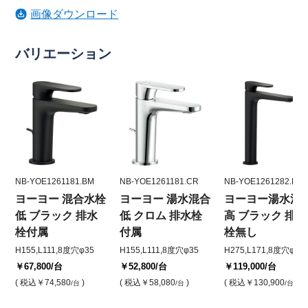
画像ダウンロード
バリエーション
NB-YOE1261181.BM
NB-YOE1261181.CR
NB-YOE1261282.BM
ヨーヨー 混合水栓
ヨーヨー 湯水混合
ヨーヨー湯水混
低 ブラック 排水
低 クロム 排水栓
高 ブラック 排水
栓付属
付属
栓無し
H155,L111,8度穴φ35
H155,L111,8度穴φ35
H275,L171,8度穴φ35
￥67,800
/台
￥52,800
/台
￥119,000
/台
( 税込
￥74,580
)
( 税込
￥58,080
)
( 税込
￥130,900
)
/台
/台
/台