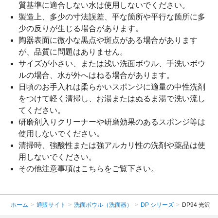
質基準に適合しない水は使用しないでください。
製造上、多少の寸法誤差、平な箇所や平行な箇所に多
少の反りが生じる場合があります。
陶器表面に微小な黒点や斑点がある場合があります
が、品質に問題はありません。
サイズが小さい、または浅い洗面ボウル、手洗いボウ
ルの場合、水が外へはねる場合があります。
日頃のお手入れは柔らかいスポンジに適量の中性洗剤
をつけて軽く清掃し、お湯またはぬるま湯で洗い流し
てください。
研磨剤入りクリーナーや研磨効果のあるスポンジ等は
使用しないでください。
清掃時、強酸性または強アルカリ性の洗剤や薬品は使
用しないでください。
その他注意事項は
こちら
をご覧下さい。
ホーム
>
通販サイト
>
洗面ボウル（洗面器）
>
DP シリーズ
>
DP94 光沢