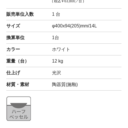
( 税込
￥63,800
／台 )
販売単位入数
1 台
サイズ
φ400x94(205)mm/14L
換算単位
1台
カラー
ホワイト
重量（
台
）
12
kg
仕上げ
光沢
材質・素材
陶器質(施釉)