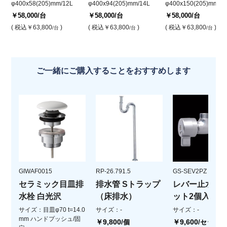
φ400x58(205)mm/12L
φ400x94(205)mm/14L
φ400x150(205)mm/1
￥58,000
/台
￥58,000
/台
￥58,000
/台
( 税込
￥63,800
)
( 税込
￥63,800
)
( 税込
￥63,800
)
/台
/台
/台
ご一緒にご購入することをおすすめします
GIWAF0015
RP-26.791.5
GS-SEV2PZ
セラミック目皿排
排水管 Sトラップ
レバー止水栓(
水栓 白光沢
（床排水）
ット2個入)
サイズ：目皿φ70 t=14.0
サイズ：-
サイズ：-
mm ハンドプッシュ/固
￥9,800
￥9,600
/個
/セット