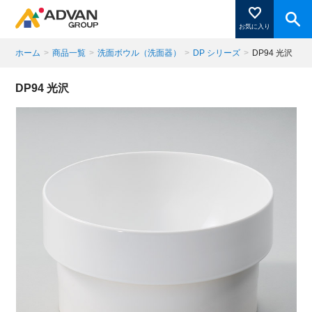
お気に入り
ホーム
>
商品一覧
>
洗面ボウル（洗面器）
>
DP シリーズ
>
DP94 光沢
商品ページにある「お気に入り登録」を押すと登録した
DP94 光沢
商品がここに表示されます。
閉じる