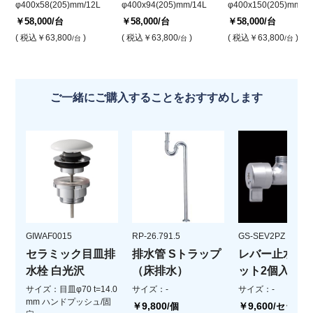
φ400x58(205)mm/12L
φ400x94(205)mm/14L
φ400x150(205)mm/1
￥58,000
/台
￥58,000
/台
￥58,000
/台
( 税込
￥63,800
)
( 税込
￥63,800
)
( 税込
￥63,800
)
/台
/台
/台
ご一緒にご購入することをおすすめします
GIWAF0015
RP-26.791.5
GS-SEV2PZ
セラミック目皿排
排水管 Sトラップ
レバー止水栓(
水栓 白光沢
（床排水）
ット2個入)
サイズ：目皿φ70 t=14.0
サイズ：-
サイズ：-
mm ハンドプッシュ/固
￥9,800
￥9,600
/個
/セット