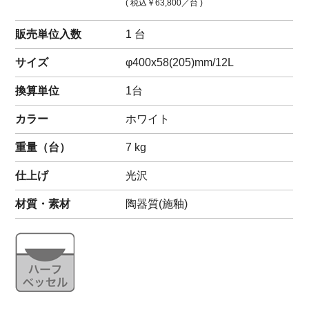
( 税込
￥63,800
／台 )
販売単位入数
1 台
サイズ
φ400x58(205)mm/12L
換算単位
1台
カラー
ホワイト
重量（
台
）
7
kg
仕上げ
光沢
材質・素材
陶器質(施釉)