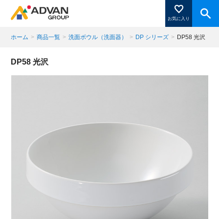
お気に入り
ホーム
>
商品一覧
>
洗面ボウル（洗面器）
>
DP シリーズ
>
DP58 光沢
商品ページにある「お気に入り登録」を押すと登録した
DP58 光沢
商品がここに表示されます。
閉じる