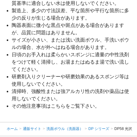
質基準に適合しない水は使用しないでください。
製造上、多少の寸法誤差、平な箇所や平行な箇所に多
少の反りが生じる場合があります。
陶器表面に微小な黒点や斑点がある場合があります
が、品質に問題はありません。
サイズが小さい、または浅い洗面ボウル、手洗いボウ
ルの場合、水が外へはねる場合があります。
日頃のお手入れは柔らかいスポンジに適量の中性洗剤
をつけて軽く清掃し、お湯またはぬるま湯で洗い流し
てください。
研磨剤入りクリーナーや研磨効果のあるスポンジ等は
使用しないでください。
清掃時、強酸性または強アルカリ性の洗剤や薬品は使
用しないでください。
その他注意事項は
こちら
をご覧下さい。
ホーム
>
通販サイト
>
洗面ボウル（洗面器）
>
DP シリーズ
>
DP58 光沢