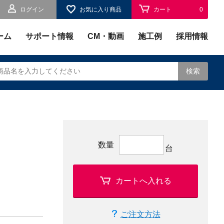
ログイン
お気に入り商品
カート
0
お気に入り
0
ーム
サポート情報
CM・動画
施工例
採用情報
検索
されます。
数量
台
カートへ入れる
ご注文方法