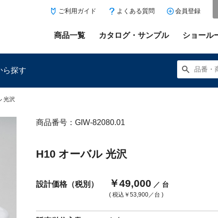
ご利用ガイド
よくある質問
会員登録
商品一覧
カタログ・サンプル
ショール
から探す
ル 光沢
商品番号：GIW-82080.01
にある「お気に入り登録」を押すと登録した商品がここに表示
H10 オーバル 光沢
￥49,000
設計価格（税別）
／ 台
( 税込
￥53,900
／台 )