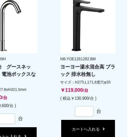
49H
NB-YOE1261282.BM
栓 グースネッ
ヨーヨー湯水混合高 ブラ
 電池ボックスな
ック 排水栓無し
サイズ：H275,L171,8度穴φ35
.8xH321.5mm
￥119,000
/台
0
/台
( 税込￥130,900/台 )
,600/台 )
台
台
カートへ入れる
ートへ入れる