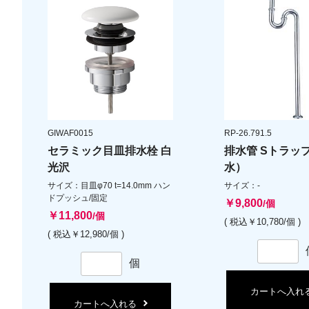
GIWAF0015
RP-26.791.5
セラミック目皿排水栓 白
排水管 Sトラッ
光沢
水）
サイズ：目皿φ70 t=14.0mm ハン
サイズ：-
ドプッシュ/固定
￥9,800
/個
￥11,800
/個
( 税込￥10,780/個 )
( 税込￥12,980/個 )
個
カートへ入れ
カートへ入れる