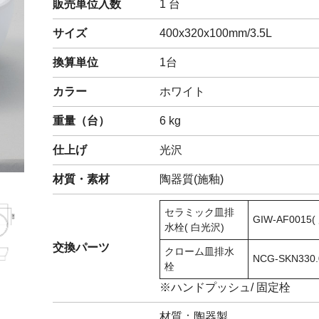
販売単位入数
1 台
閉じる
サイズ
400x320x100mm/3.5L
換算単位
1台
カラー
ホワイト
重量（
台
）
6
kg
仕上げ
光沢
材質・素材
陶器質(施釉)
セラミック皿排
GIW-AF0015(
水栓( 白光沢)
交換パーツ
クローム皿排水
NCG-SKN330.
栓
※ハンドプッシュ/ 固定栓
材質：陶器製