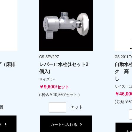
GS-SEV2PZ
GS-201LT
プ（床排
レバー止水栓(1セット2
自動水
個入)
ク 高
し
サイズ：-
￥9,600
サイズ：127
/セット
￥46,00
( 税込￥10,560/セット )
( 税込￥50
個
セット
る
カートへ入れる
カ