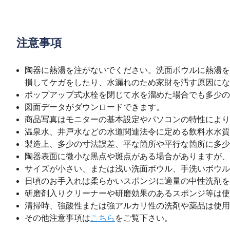
注意事項
陶器に熱湯を注がないでください。洗面ボウルに熱湯を
損してケガをしたり、水漏れのため家財を汚す原因にな
ポップアップ式水栓を閉じて水を溜めた場合でも多少の
図面データがダウンロードできます。
商品写真はモニターの基本設定やパソコンの特性により
温泉水、井戸水などの水道関連法令に定める飲料水水質
製造上、多少の寸法誤差、平な箇所や平行な箇所に多少
陶器表面に微小な黒点や斑点がある場合がありますが、
サイズが小さい、または浅い洗面ボウル、手洗いボウル
日頃のお手入れは柔らかいスポンジに適量の中性洗剤を
研磨剤入りクリーナーや研磨効果のあるスポンジ等は使
清掃時、強酸性または強アルカリ性の洗剤や薬品は使用
その他注意事項は
こちら
をご覧下さい。