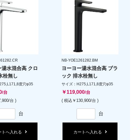
61282.CR
NB-YOE1261282.BM
ー湯水混合高 クロ
ヨーヨー湯水混合高 ブラ
水栓無し
ック 排水栓無し
5,L171,8度穴φ35
サイズ：H275,L171,8度穴φ35
0
￥119,000
/台
/台
,900/台 )
( 税込￥130,900/台 )
台
台
ートへ入れる
カートへ入れる