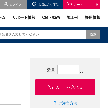
ログイン
お気に入り商品
カート
0
お気に入り
0
ーム
サポート情報
CM・動画
施工例
採用情報
検索
されます。
数量
台
カートへ入れる
ご注文方法