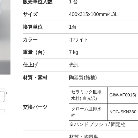
販売単位入数
1 台
閉じる
サイズ
400x315x100mm/4.3L
換算単位
1台
カラー
ホワイト
重量（
台
）
7
kg
仕上げ
光沢
材質・素材
陶器質(施釉)
セラミック皿排
GIW-AF0015(
水栓( 白光沢)
交換パーツ
クローム皿排水
NCG-SKN330.
栓
※ハンドプッシュ/ 固定栓
材質：陶器製