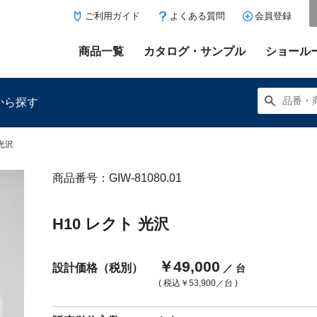
ご利用ガイド
よくある質問
会員登録
商品一覧
カタログ・サンプル
ショール
から探す
 光沢
商品番号：GIW-81080.01
にある「お気に入り登録」を押すと登録した商品がここに表示
H10 レクト 光沢
￥49,000
設計価格（税別）
／ 台
( 税込
￥53,900
／台 )