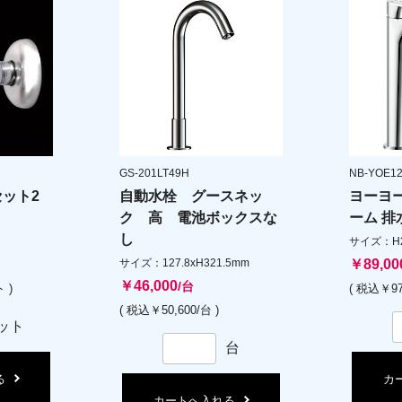
GS-201LT49H
NB-YOE12
セット2
自動水栓 グースネッ
ヨーヨ
ク 高 電池ボックスな
ーム 排
し
サイズ：H27
サイズ：127.8xH321.5mm
￥89,00
￥46,000
/台
 )
( 税込￥97
( 税込￥50,600/台 )
ット
台
る
カ
カートへ入れる