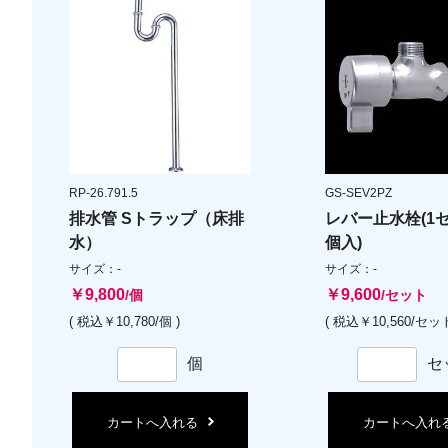
RP-26.791.5
GS-SEV2PZ
排水管 Sトラップ（床排
レバー止水栓(1
水）
個入)
サイズ：-
サイズ：-
￥9,800
￥9,600
/個
/セット
( 税込￥10,780/個 )
( 税込￥10,560/セット
個
セ
カートへ入れる
カートへ入れ