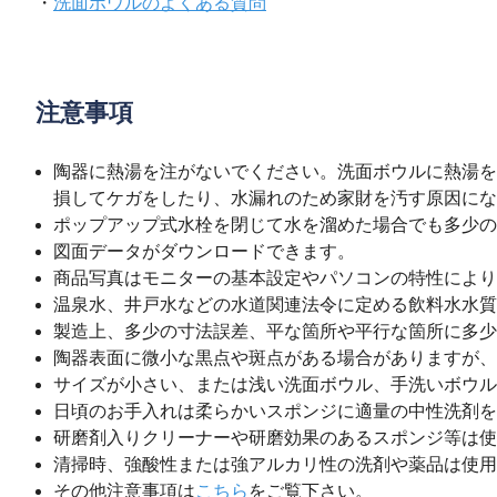
・
洗面ボウルのよくある質問
注意事項
陶器に熱湯を注がないでください。洗面ボウルに熱湯を
損してケガをしたり、水漏れのため家財を汚す原因にな
ポップアップ式水栓を閉じて水を溜めた場合でも多少の
図面データがダウンロードできます。
商品写真はモニターの基本設定やパソコンの特性により
温泉水、井戸水などの水道関連法令に定める飲料水水質
製造上、多少の寸法誤差、平な箇所や平行な箇所に多少
陶器表面に微小な黒点や斑点がある場合がありますが、
サイズが小さい、または浅い洗面ボウル、手洗いボウル
日頃のお手入れは柔らかいスポンジに適量の中性洗剤を
研磨剤入りクリーナーや研磨効果のあるスポンジ等は使
清掃時、強酸性または強アルカリ性の洗剤や薬品は使用
その他注意事項は
こちら
をご覧下さい。