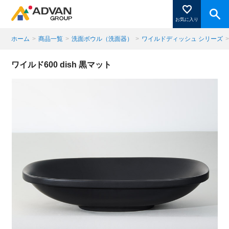
お気に入り
ホーム
>
商品一覧
>
洗面ボウル（洗面器）
>
ワイルドディッシュ シリーズ
商品ページにある「お気に入り登録」を押すと登録した
ワイルド600 dish 黒マット
商品がここに表示されます。
閉じる