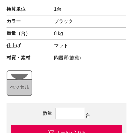
換算単位
1台
カラー
ブラック
重量（
台
）
8
kg
仕上げ
マット
材質・素材
陶器質(施釉)
数量
台
カートへ入れる