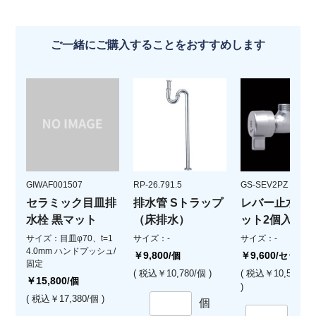
ご一緒にご購入することをおすすめします
GIWAF001507
RP-26.791.5
GS-SEV2PZ
セラミック目皿排
排水管 Sトラップ
レバー止水栓(
水栓 黒マット
（床排水）
ット2個入)
サイズ：目皿φ70、t=1
サイズ：-
サイズ：-
4.0mm ハンドプッシュ/
￥9,800
￥9,600
/個
/セット
固定
( 税込￥10,780/個 )
( 税込￥10,560/
￥15,800
/個
)
( 税込￥17,380/個 )
個